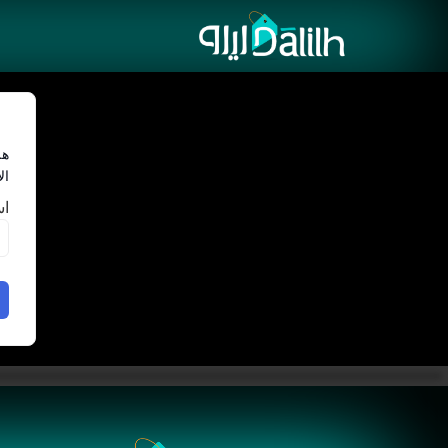
هل
ال
اس